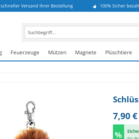
schneller Versand Ihrer Bestellung
100% Sicher bezah
g
Feuerzeuge
Mützen
Magnete
Plüschtiere
Schlüs
7,90 €
Siche
Ihr P