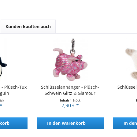
Kunden kauften auch
 - Plüsch-Tux
Schlüsselanhänger - Plüsch-
Schlüssel
nguin
Schwein Glitz & Glamour
ück
Inhalt
1 Stück
 *
7,90 € *
korb
In den
Warenkorb
In den