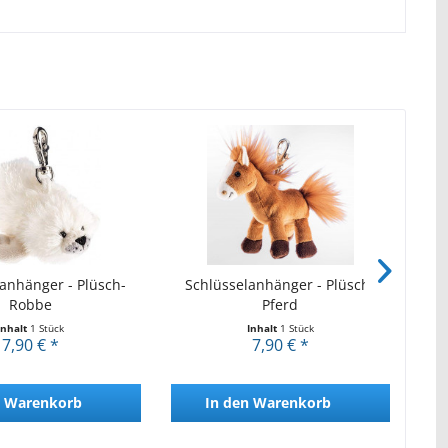
anhänger - Plüsch-
Schlüsselanhänger - Plüsch-
S
Robbe
Pferd
Inhalt
1 Stück
Inhalt
1 Stück
7,90 € *
7,90 € *
Warenkorb
In den
Warenkorb