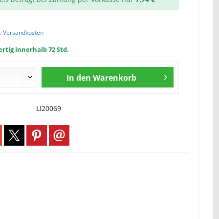
l. Versandkosten
rtig innerhalb 72 Std.
In den
Warenkorb
LI20069