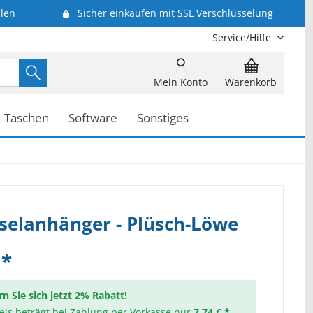
len
Sicher einkaufen mit SSL Verschlüsselung
Service/Hilfe
Mein Konto
Warenkorb
Taschen
Software
Sonstiges
selanhänger - Plüsch-Löwe
 *
rn Sie sich jetzt 2% Rabatt!
reis beträgt bei Zahlung per Vorkasse nur
7,74 € *