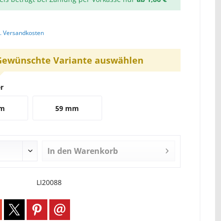
l. Versandkosten
Gewünschte Variante auswählen
r
mm
59 mm
In den
Warenkorb
LI20088