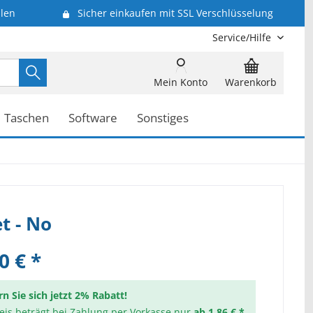
len
Sicher einkaufen mit SSL Verschlüsselung
Service/Hilfe
Mein Konto
Warenkorb
Taschen
Software
Sonstiges
t - No
0 € *
rn Sie sich jetzt 2% Rabatt!
reis beträgt bei Zahlung per Vorkasse nur
ab 1,86 € *