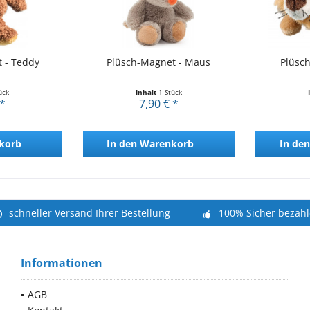
 - Teddy
Plüsch-Magnet - Maus
Plüsc
ück
Inhalt
1 Stück
 *
7,90 € *
korb
In den
Warenkorb
In den
schneller Versand Ihrer Bestellung
100% Sicher bezah
Informationen
AGB