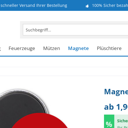
schneller Versand Ihrer Bestellung
100% Sicher bezah
g
Feuerzeuge
Mützen
Magnete
Plüschtiere
Magne
ab 1,9
Siche
Ihr P