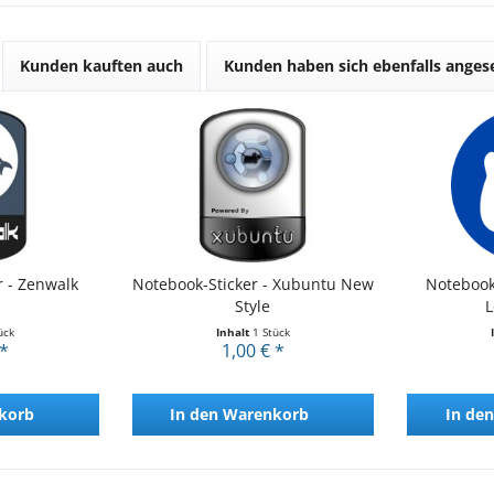
Kunden kauften auch
Kunden haben sich ebenfalls ange
r - Zenwalk
Notebook-Sticker - Xubuntu New
Notebook
Style
L
ück
Inhalt
1 Stück
 *
1,00 € *
korb
In den
Warenkorb
In den