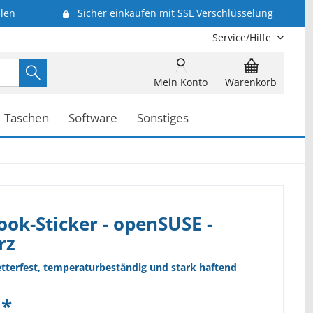
len
Sicher einkaufen mit SSL Verschlüsselung
Service/Hilfe
Mein Konto
Warenkorb
Taschen
Software
Sonstiges
ok-Sticker - openSUSE -
rz
etterfest, temperaturbeständig und stark haftend
 *