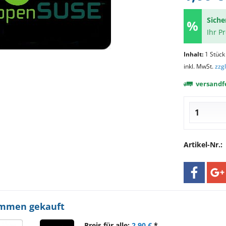
Siche
Ihr P
Inhalt:
1 Stück
inkl. MwSt.
zzg
versandfe
Artikel-Nr.:
ammen gekauft
Preis für alle:
2,90 €
*