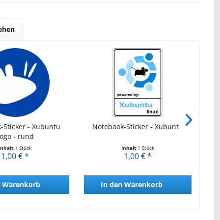
sehen
-Sticker - Xubuntu
Notebook-Sticker - Xubuntu
N
ogo - rund
Inhalt
1 Stück
Inhalt
1 Stück
1,00 € *
1,00 € *
Warenkorb
In den
Warenkorb