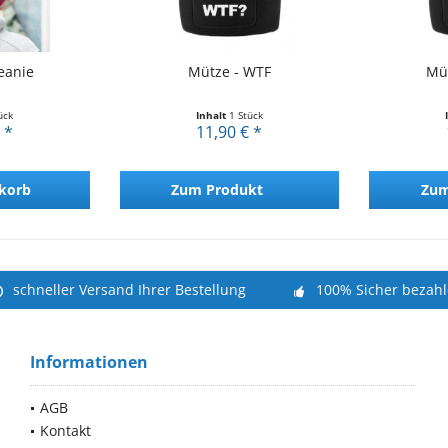
eanie
Mütze - WTF
Mü
ück
Inhalt
1 Stück
 *
11,90 € *
korb
Zum Produkt
Zum
schneller Versand Ihrer Bestellung
100% Sicher bezah
Informationen
AGB
Kontakt