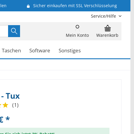
len
Sicher einkaufen mit SSL Verschlüsselung
Service/Hilfe
Mein Konto
Warenkorb
Taschen
Software
Sonstiges
- Tux
(
1
)
€ *