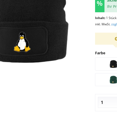
Siche
Ihr P
Inhalt:
1 Stück
inkl. MwSt.
zzg
Farbe