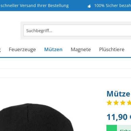
schneller Versand Ihrer Bestellung
100% Sicher bezah
g
Feuerzeuge
Mützen
Magnete
Plüschtiere
Mütze 
11,90 