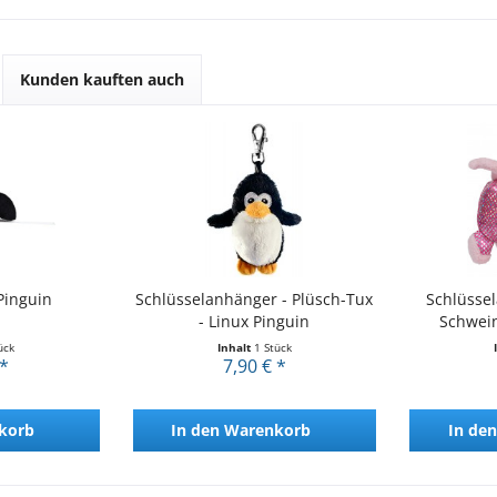
Kunden kauften auch
Pinguin
Schlüsselanhänger - Plüsch-Tux
Schlüssel
- Linux Pinguin
Schwein
ück
Inhalt
1 Stück
 *
7,90 € *
korb
In den
Warenkorb
In den