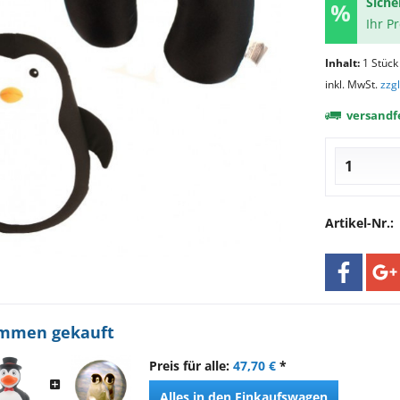
Siche
Ihr P
Inhalt:
1 Stück
inkl. MwSt.
zzg
versandfe
Artikel-Nr.:
ammen gekauft
Preis für alle:
47,70 €
*
Alles in den Einkaufswagen