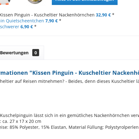
Kissen Pinguin - Kuscheltier Nackenhörnchen
32,90 €
*
uin Quietscheentchen
7,90 €
*
eschwerer
6,90 €
*
Bewertungen
0
rmationen "Kissen Pinguin - Kuscheltier Nacken
heltier auf Reisen mitnehmen? - Beides, denn dieses Kuscheltier lä
 Kuschelpinguin lässt sich in ein gemütliches Nackenhörnchen ve
 ca. 27 x 17 x 20 cm
ise: 85% Polyester, 15% Elastan, Material Füllung: Polystyrolperlen