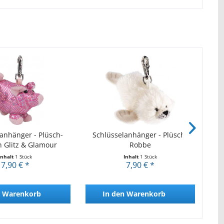
anhänger - Plüsch-
Schlüsselanhänger - Plüsch-
S
 Glitz & Glamour
Robbe
Inhalt
1 Stück
Inhalt
1 Stück
7,90 € *
7,90 € *
Warenkorb
In den
Warenkorb