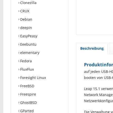
Clonezilla
CRUX
Debian
deepin
EasyPeasy
Eeebuntu
Beschreibung
elementary
Fedora
Produktinfo
FluxFlux
auf jeden USB-HD
Foresight Linux
booten von USB-
FreeBSD
Leap 15.1 verwen
Freespire
Network Manager 
Netzwerkkonfigu
GhostBSD
GParted
Die Verwaltung v