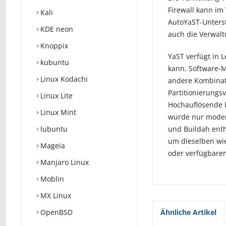
Firewall kann im
Kali
AutoYaST-Unters
KDE neon
auch die Verwalt
Knoppix
YaST verfügt in 
kubuntu
kann, Software-M
Linux Kodachi
andere Kombinati
Partitionierungs
Linux Lite
Hochauflösende D
Linux Mint
wurde nur modera
lubuntu
und Buildah enth
um dieselben wie 
Mageia
oder verfügbaren
Manjaro Linux
Moblin
MX Linux
OpenBSD
Ähnliche Artikel