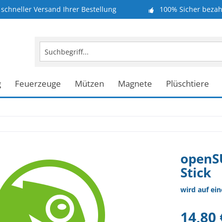
schneller Versand Ihrer Bestellung
100% Sicher bezah
g
Feuerzeuge
Mützen
Magnete
Plüschtiere
openSU
Stick
wird auf ei
14,80 