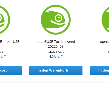
 11.4 - USB-
openSUSE Tumbleweed
open
20220409
ück
Inhalt
1 Stück
 € *
4,90 € *
korb
In den
Warenkorb
In den