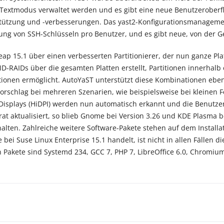
 Textmodus verwaltet werden und es gibt eine neue Benutzeroberflä
tützung und -verbesserungen. Das yast2-Konfigurationsmanagement
ung von SSH-Schlüsseln pro Benutzer, und es gibt neue, von der G
Leap 15.1 über einen verbesserten Partitionierer, der nun ganze Pl
D-RAIDs über die gesamten Platten erstellt, Partitionen innerhalb 
onen ermöglicht. AutoYaST unterstützt diese Kombinationen ebenf
vorschlag bei mehreren Szenarien, wie beispielsweise bei kleinen 
isplays (HiDPI) werden nun automatisch erkannt und die Benutzero
t aktualisiert, so blieb Gnome bei Version 3.26 und KDE Plasma 
alten. Zahlreiche weitere Software-Pakete stehen auf dem Installa
bei Suse Linux Enterprise 15.1 handelt, ist nicht in allen Fällen 
 Pakete sind Systemd 234, GCC 7, PHP 7, LibreOffice 6.0, Chromium