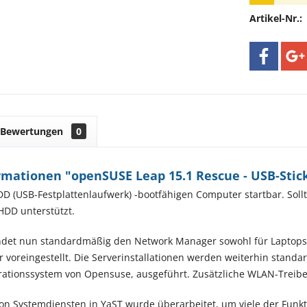
Artikel-Nr.:
Bewertungen
0
rmationen "openSUSE Leap 15.1 Rescue - USB-Stic
D (USB-Festplattenlaufwerk) -bootfähigen Computer startbar. Sollte
HDD unterstützt.
det nun standardmäßig den Network Manager sowohl für Laptops al
voreingestellt. Die Serverinstallationen werden weiterhin stand
rationssystem von Opensuse, ausgeführt. Zusätzliche WLAN-Treib
on Systemdiensten in YaST wurde überarbeitet, um viele der Funk