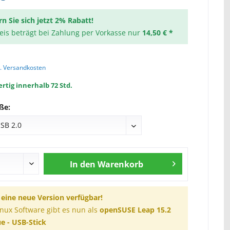
rn Sie sich jetzt 2% Rabatt!
reis beträgt bei Zahlung per Vorkasse nur
14,50 € *
l. Versandkosten
rtig innerhalb 72 Std.
ße:
In den
Warenkorb
t eine neue Version verfügbar!
inux Software gibt es nun als
openSUSE Leap 15.2
e - USB-Stick