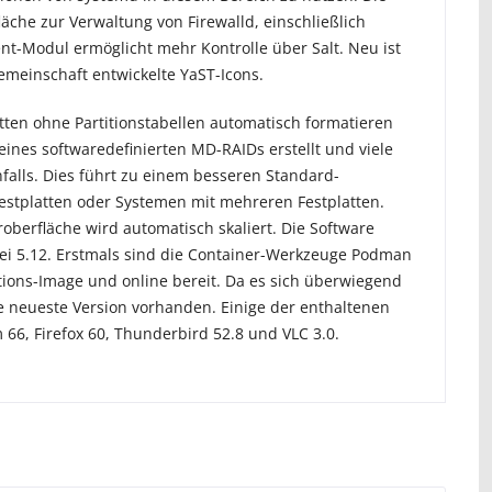
che zur Verwaltung von Firewalld, einschließlich
-Modul ermöglicht mehr Kontrolle über Salt. Neu ist
emeinschaft entwickelte YaST-Icons.
atten ohne Partitionstabellen automatisch formatieren
eines softwaredefinierten MD-RAIDs erstellt und viele
alls. Dies führt zu einem besseren Standard-
Festplatten oder Systemen mit mehreren Festplatten.
berfläche wird automatisch skaliert. Die Software
bei 5.12. Erstmals sind die Container-Werkzeuge Podman
tions-Image und online bereit. Da es sich überwiegend
die neueste Version vorhanden. Einige der enthaltenen
 66, Firefox 60, Thunderbird 52.8 und VLC 3.0.