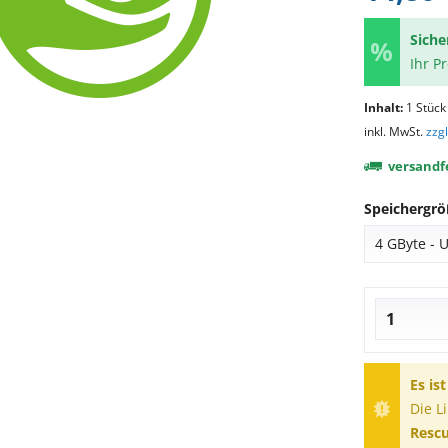
Siche
Ihr P
Inhalt:
1 Stück
inkl. MwSt.
zzg
versandfe
Speichergrö
Es is
Die L
Rescu