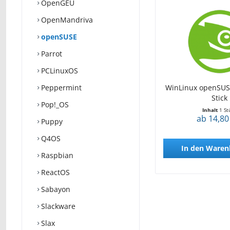
OpenGEU
OpenMandriva
openSUSE
Parrot
PCLinuxOS
Peppermint
WinLinux openSUSE
Stick
Pop!_OS
Inhalt
1 St
ab 14,80
Puppy
Q4OS
In den
Waren
Raspbian
ReactOS
Sabayon
Slackware
Slax