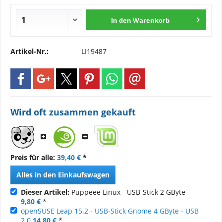
In den
Warenkorb
Artikel-Nr.:
LI19487
Wird oft zusammen gekauft
Preis für alle:
39,40 €
*
Alles in den Einkaufswagen
Dieser Artikel:
Puppeee Linux - USB-Stick 2 GByte
9,80 €
*
openSUSE Leap 15.2 - USB-Stick Gnome 4 GByte - USB
2.0
14,80 €
*