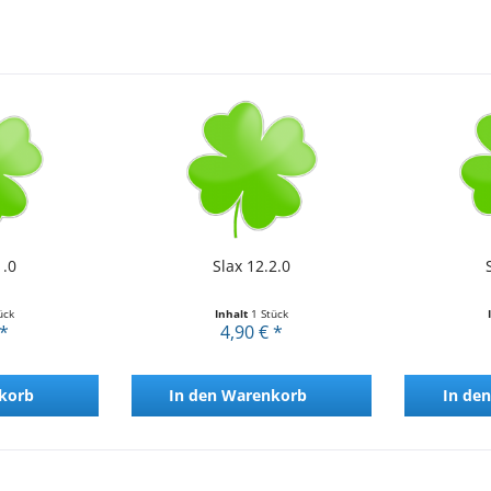
1.0
Slax 12.2.0
ück
Inhalt
1 Stück
 *
4,90 € *
korb
In den
Warenkorb
In den