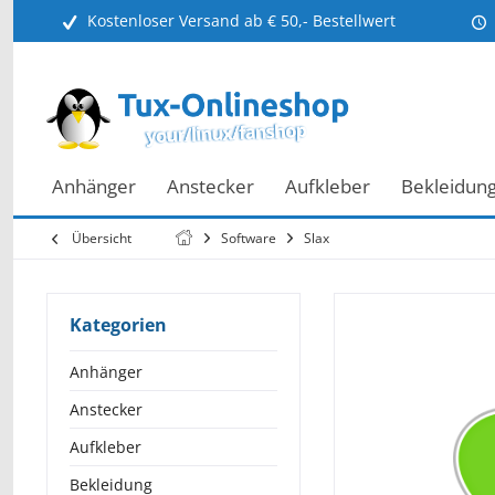
Kostenloser Versand ab € 50,- Bestellwert
Anhänger
Anstecker
Aufkleber
Bekleidun
Übersicht
Software
Slax
Kategorien
Anhänger
Anstecker
Aufkleber
Bekleidung