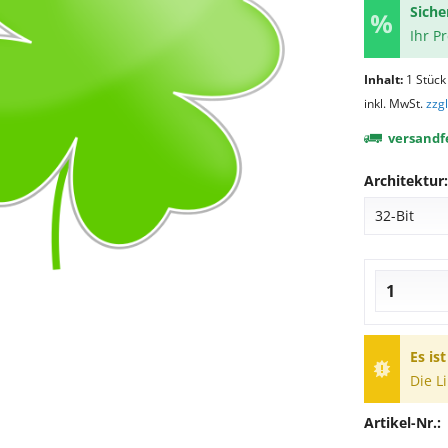
Siche
Ihr P
Inhalt:
1 Stück
inkl. MwSt.
zzg
versandfe
Architektur:
Es is
Die L
Artikel-Nr.: