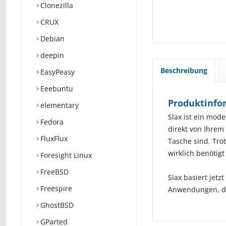
Clonezilla
CRUX
Debian
deepin
Beschreibung
EasyPeasy
Eeebuntu
Produktinfor
elementary
Slax ist ein mod
Fedora
direkt von Ihrem
FluxFlux
Tasche sind. Tro
wirklich benötig
Foresight Linux
FreeBSD
Slax basiert jet
Freespire
Anwendungen, die
GhostBSD
GParted