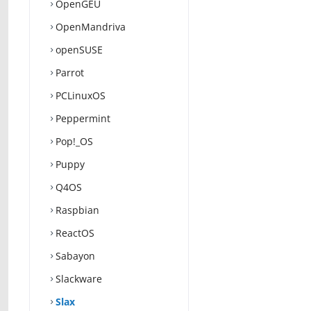
OpenGEU
OpenMandriva
openSUSE
Parrot
PCLinuxOS
Peppermint
Pop!_OS
Puppy
Q4OS
Raspbian
ReactOS
Sabayon
Slackware
Slax