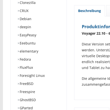
Clonezilla
CRUX
Beschreibung
Debian
Produktinfo
deepin
Voyager 22.10 - 6
EasyPeasy
Eeebuntu
Diese Version se
werden. Unterst
elementary
virtuelle Deskto
Fedora
endlich realisie
FluxFlux
und Tablet zu ha
Foresight Linux
Die allgemeine I
FreeBSD
zusammengefasst 
Freespire
GhostBSD
GParted