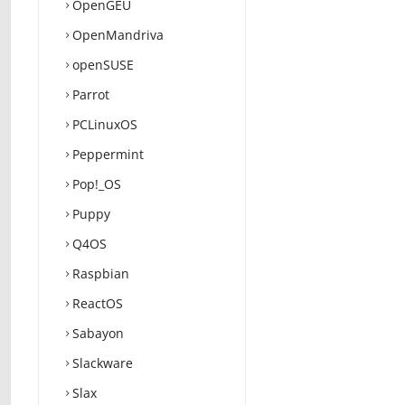
OpenGEU
OpenMandriva
openSUSE
Parrot
PCLinuxOS
Peppermint
Pop!_OS
Puppy
Q4OS
Raspbian
ReactOS
Sabayon
Slackware
Slax