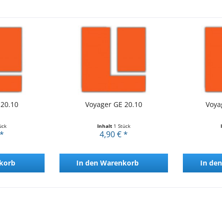
 20.10
Voyager GE 20.10
Voya
ück
Inhalt
1 Stück
 *
4,90 € *
korb
In den
Warenkorb
In den