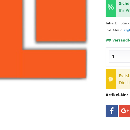
Siche
Ihr P
Inhalt:
1 Stück
inkl. MwSt.
zzg
versandfe
Es is
Die L
Artikel-Nr.: