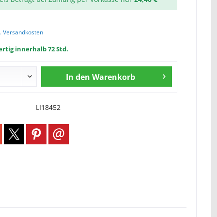
l. Versandkosten
rtig innerhalb 72 Std.
In den
Warenkorb
LI18452