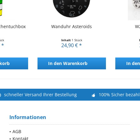
chentuchbox
Wanduhr Asteroids
W2
ück
Inhalt
1 Stück
 *
24,90 € *
korb
In den
Warenkorb
In den
schneller Versand Ihrer Bestellung
100% Sicher bezah
Informationen
AGB
Kontakt