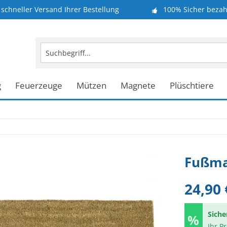
schneller Versand Ihrer Bestellung
100% Sicher bezah
g
Feuerzeuge
Mützen
Magnete
Plüschtiere
Fußmat
24,90 
Siche
Ihr P