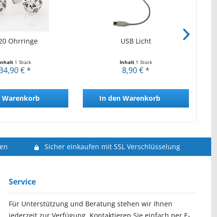
0 Ohrringe
USB Licht
Ul
Inhalt
1 Stück
Inhalt
1 Stück
34,90 € *
8,90 € *
Warenkorb
In den
Warenkorb
len
Sicher einkaufen mit SSL Verschlüsselung
Service
Für Unterstützung und Beratung stehen wir Ihnen
jederzeit zur Verfügung. Kontaktieren Sie einfach per E-