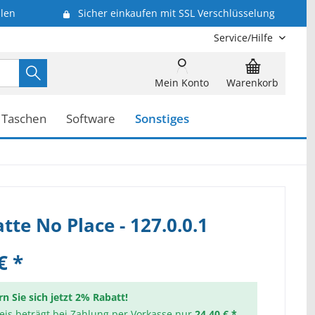
len
Sicher einkaufen mit SSL Verschlüsselung
Service/Hilfe
Mein Konto
Warenkorb
Taschen
Software
Sonstiges
te No Place - 127.0.0.1
€ *
rn Sie sich jetzt 2% Rabatt!
reis beträgt bei Zahlung per Vorkasse nur
24,40 € *