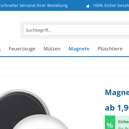
schneller Versand Ihrer Bestellung
100% Sicher bezah
g
Feuerzeuge
Mützen
Magnete
Plüschtiere
Magnet
ab 1,9
Siche
Ihr P