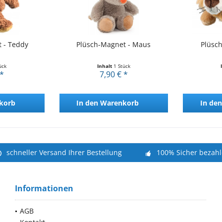
 - Teddy
Plüsch-Magnet - Maus
Plüsc
ück
Inhalt
1 Stück
 *
7,90 € *
korb
In den
Warenkorb
In den
schneller Versand Ihrer Bestellung
100% Sicher bezah
Informationen
AGB