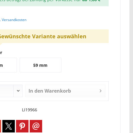
l. Versandkosten
Gewünschte Variante auswählen
r
mm
59 mm
In den
Warenkorb
LI19966