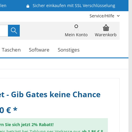
len
Sicher einkaufen mit SSL Verschlüsselung
Service/Hilfe
Mein Konto
Warenkorb
Taschen
Software
Sonstiges
 - Gib Gates keine Chance
0 € *
rn Sie sich jetzt 2% Rabatt!
reis beträgt bei Zahlung per Vorkasse nur
ab 1,86 € *