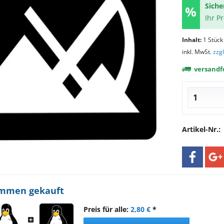
Siche
Ihr P
Inhalt:
1 Stück
inkl. MwSt.
zzg
versandfe
Artikel-Nr.:
ammen gekauft
Preis für alle:
2,80 €
*