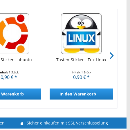
Be
Sticker - ubuntu
Tasten-Sticker - Tux Linux
Inhalt
1 Stück
Inhalt
1 Stück
0,90 € *
0,90 € *
Warenkorb
In den
Warenkorb
len
Sicher einkaufen mit SSL Verschlüsselung