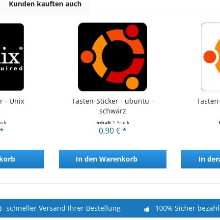
Kunden kauften auch
r - Unix
Tasten-Sticker - ubuntu -
Tasten-
schwarz
ück
Inhalt
1 Stück
 *
0,90 € *
korb
In den
Warenkorb
In den
schneller Versand Ihrer Bestellung
100% Sicher bezah