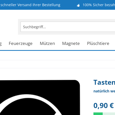
schneller Versand Ihrer Bestellung
100% Sicher bezah
g
Feuerzeuge
Mützen
Magnete
Plüschtiere
Tasten
natürlich w
0,90 €