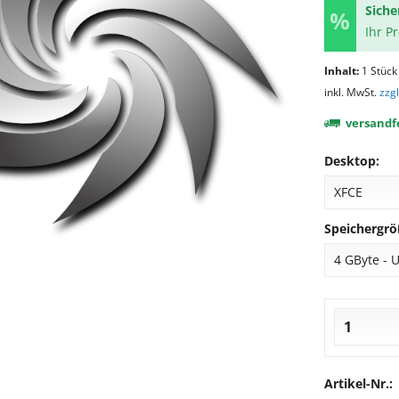
Siche
Ihr P
Inhalt:
1 Stück
inkl. MwSt.
zzg
versandfe
Desktop:
Speichergrö
Artikel-Nr.: