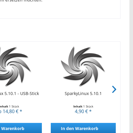
x 5.10.1 - USB-Stick
SparkyLinux 5.10.1
S
Inhalt
1 Stück
Inhalt
1 Stück
b 14,80 € *
4,90 € *
Warenkorb
In den
Warenkorb