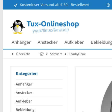
Kostenloser Versand ab € 50,- Bestellwert
Anhänger
Anstecker
Aufkleber
Bekleidun
Übersicht
Software
SparkyLinux
Kategorien
Anhänger
Anstecker
Aufkleber
Bekleidung