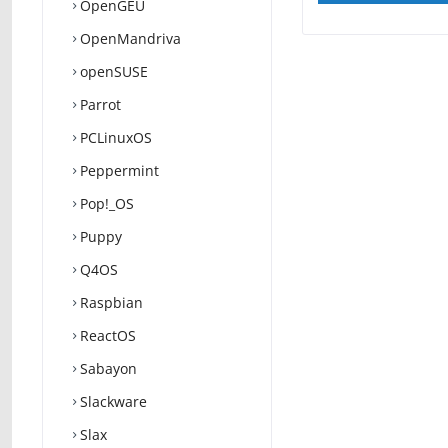
OpenGEU
OpenMandriva
openSUSE
Parrot
PCLinuxOS
Peppermint
Pop!_OS
Puppy
Q4OS
Raspbian
ReactOS
Sabayon
Slackware
Slax