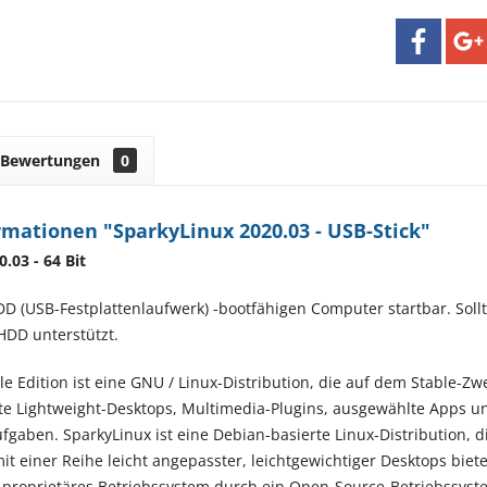
Bewertungen
0
mationen "SparkyLinux 2020.03 - USB-Stick"
.03 - 64 Bit
D (USB-Festplattenlaufwerk) -bootfähigen Computer startbar. Sollte
HDD unterstützt.
e Edition ist eine GNU / Linux-Distribution, die auf dem Stable-Zwe
 Lightweight-Desktops, Multimedia-Plugins, ausgewählte Apps und
gaben. SparkyLinux ist eine Debian-basierte Linux-Distribution, di
it einer Reihe leicht angepasster, leichtgewichtiger Desktops biete
 proprietäres Betriebssystem durch ein Open-Source-Betriebssyst