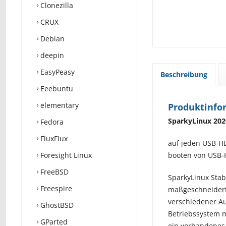
Clonezilla
CRUX
Debian
deepin
EasyPeasy
Beschreibung
Eeebuntu
elementary
Produktinfor
SparkyLinux 2020
Fedora
FluxFlux
auf jeden USB-HD
Foresight Linux
booten von USB-
FreeBSD
SparkyLinux Stabl
Freespire
maßgeschneiderte
verschiedener Auf
GhostBSD
Betriebssystem m
GParted
ein vorhandenes