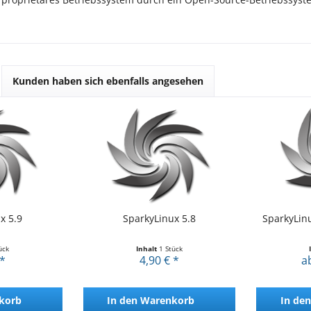
Kunden haben sich ebenfalls angesehen
x 5.9
SparkyLinux 5.8
SparkyLinu
ück
Inhalt
1 Stück
 *
4,90 € *
a
korb
In den
Warenkorb
In den