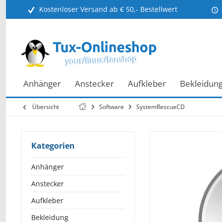
Kostenloser Versand ab € 50,- Bestellwert
Anhänger
Anstecker
Aufkleber
Bekleidun
Übersicht
Software
SystemRescueCD
Kategorien
Anhänger
Anstecker
Aufkleber
Bekleidung