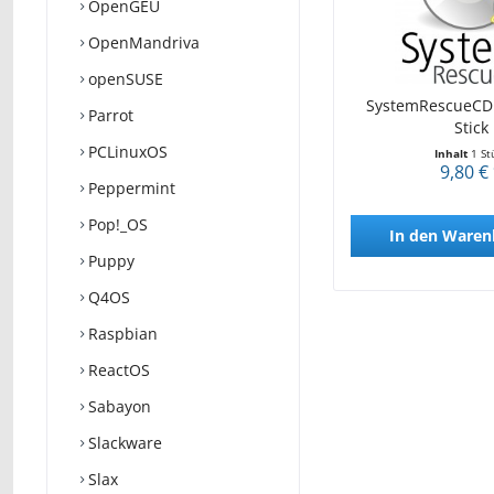
OpenGEU
OpenMandriva
openSUSE
SystemRescueCD 
Parrot
Stick
PCLinuxOS
Inhalt
1 St
9,80 €
Peppermint
Pop!_OS
In den
Waren
Puppy
Q4OS
Raspbian
ReactOS
Sabayon
Slackware
Slax