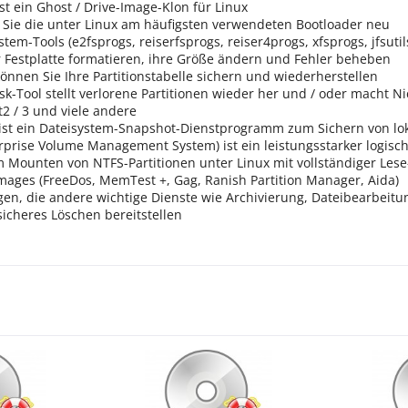
 ein Ghost / Drive-Image-Klon für Linux
Sie die unter Linux am häufigsten verwendeten Bootloader neu
em-Tools (e2fsprogs, reiserfsprogs, reiser4progs, xfsprogs, jfsuti
er Festplatte formatieren, ihre Größe ändern und Fehler beheben
nnen Sie Ihre Partitionstabelle sichern und wiederherstellen
-Tool stellt verlorene Partitionen wieder her und / oder macht Nich
xt2 / 3 und viele andere
t ein Dateisystem-Snapshot-Dienstprogramm zum Sichern von lo
rise Volume Management System) ist ein leistungsstarker logis
Mounten von NTFS-Partitionen unter Linux mit vollständiger Lese
ages (FreeDos, MemTest +, Gag, Ranish Partition Manager, Aida)
 die andere wichtige Dienste wie Archivierung, Dateibearbeitung
sicheres Löschen bereitstellen