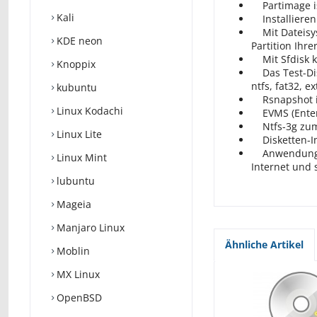
Partimage ist
Kali
Installieren 
Mit Dateisyst
KDE neon
Partition Ihr
Mit Sfdisk kö
Knoppix
Das Test-Disk
ntfs, fat32, e
kubuntu
Rsnapshot is
Linux Kodachi
EVMS (Enterp
Ntfs-3g zum 
Linux Lite
Disketten-Im
Anwendungen,
Linux Mint
Internet und 
lubuntu
Mageia
Manjaro Linux
Ähnliche Artikel
Moblin
MX Linux
OpenBSD