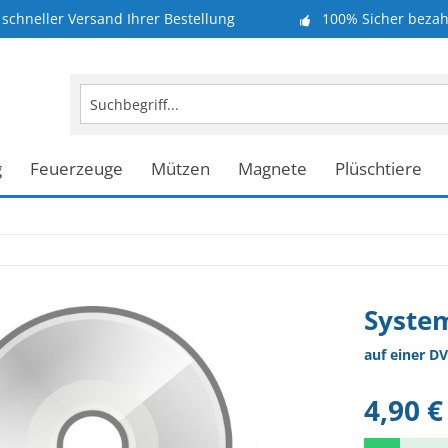
schneller Versand Ihrer Bestellung
100% Sicher bezah
g
Feuerzeuge
Mützen
Magnete
Plüschtiere
Syste
auf einer DV
4,90 €