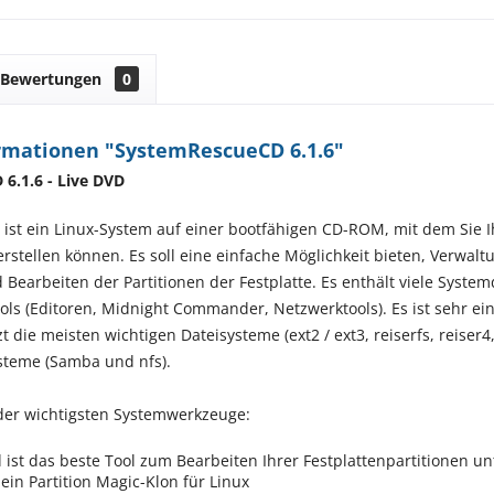
Bewertungen
0
rmationen "SystemRescueCD 6.1.6"
6.1.6 - Live DVD
st ein Linux-System auf einer bootfähigen CD-ROM, mit dem Sie 
rstellen können. Es soll eine einfache Möglichkeit bieten, Verwa
 Bearbeiten der Partitionen der Festplatte. Es enthält viele System
ls (Editoren, Midnight Commander, Netzwerktools). Es ist sehr ei
 die meisten wichtigen Dateisysteme (ext2 / ext3, reiserfs, reiser4, x
steme (Samba und nfs).
 der wichtigsten Systemwerkzeuge:
t das beste Tool zum Bearbeiten Ihrer Festplattenpartitionen un
in Partition Magic-Klon für Linux