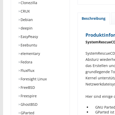
Clonezilla
CRUX
Beschreibung
Debian
deepin
Produktinfo
EasyPeasy
SystemRescueCD 
Eeebuntu
SystemRescueCD i
elementary
Absturz wiederhe
Fedora
das Erstellen und
FluxFlux
grundlegende Too
Kernel unterstützt
Foresight Linux
Netzwerkdateisy
FreeBSD
Freespire
Hier sind einige
GhostBSD
GNU Parted is
GParted ist e
GParted