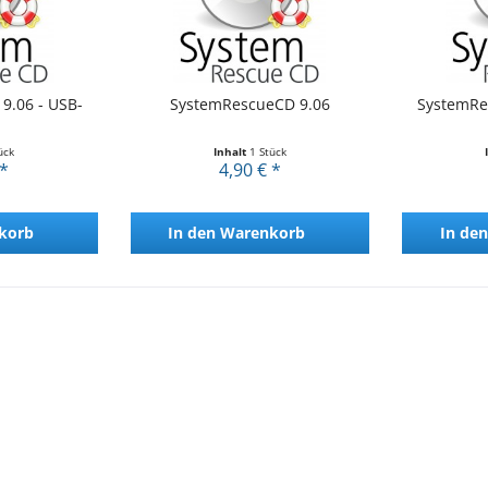
9.06 - USB-
SystemRescueCD 9.06
SystemRe
ück
Inhalt
1 Stück
 *
4,90 € *
korb
In den
Warenkorb
In den