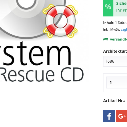
Siche
Ihr P
Inhalt:
1 Stück
inkl. MwSt.
zzg
versandfe
Architektur:
Artikel-Nr.: