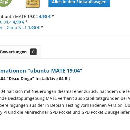
Alles in den Einkaufswagen
ubuntu MATE 19.04
4,90 €
*
0.04.4
4,90 €
*
er - Gimp Nr.1
1,00 €
*
Bewertungen
0
rmationen "ubuntu MATE 19.04"
4 "Disco Dingo" Install/Live 64 Bit
4 hält sich mit Neuerungen diesmal eher zurück, nachdem die let
e Desktopumgebung MATE verharrt aus Stabilitätsgründen bei Vers
erbereinigungen aus der in Debian Testing vorhandenen Version. U
y Pi und die Minirechner GPD Pocket und GPD Pocket 2 ausgeliefer