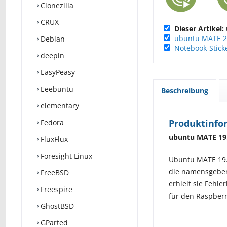
Clonezilla
CRUX
Dieser Artikel:
ubuntu MATE 2
Debian
Notebook-Stick
deepin
EasyPeasy
Eeebuntu
Beschreibung
elementary
Produktinfo
Fedora
ubuntu MATE 19.0
FluxFlux
Foresight Linux
Ubuntu MATE 19.0
die namensgebend
FreeBSD
erhielt sie Fehl
Freespire
für den Raspberr
GhostBSD
GParted