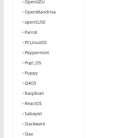
OpenGEU
OpenMandriva
openSUSE
Parrot
PCLinuxOS
Peppermint
Pop!_OS
Puppy
Q4OS
Raspbian
ReactOS
Sabayon
Slackware
Slax