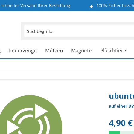
schneller Versand Ihrer Bestellung
100% Sicher bezah
g
Feuerzeuge
Mützen
Magnete
Plüschtiere
ubunt
auf einer DV
4,90 €