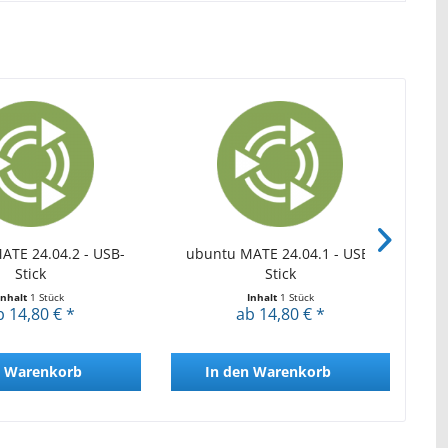
ATE 24.04.2 - USB-
ubuntu MATE 24.04.1 - USB-
ubu
Stick
Stick
Inhalt
1 Stück
Inhalt
1 Stück
b 14,80 € *
ab 14,80 € *
Warenkorb
In den
Warenkorb