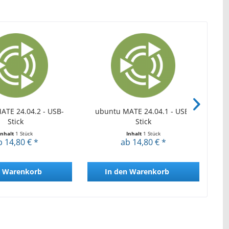
ATE 24.04.2 - USB-
ubuntu MATE 24.04.1 - USB-
ubu
Stick
Stick
Inhalt
1 Stück
Inhalt
1 Stück
b 14,80 € *
ab 14,80 € *
Warenkorb
In den
Warenkorb