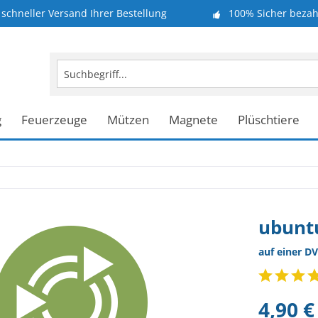
schneller Versand Ihrer Bestellung
100% Sicher bezah
g
Feuerzeuge
Mützen
Magnete
Plüschtiere
ubunt
auf einer DV
4,90 €