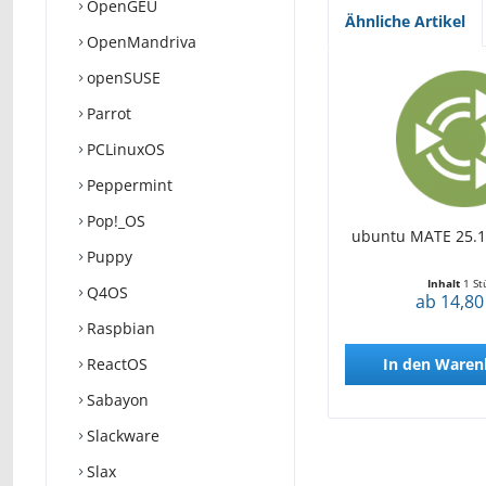
OpenGEU
Ähnliche Artikel
OpenMandriva
openSUSE
Parrot
PCLinuxOS
Peppermint
Pop!_OS
ubuntu MATE 25.10
Puppy
Inhalt
1 St
Q4OS
ab 14,80
Raspbian
ReactOS
In den
Waren
Sabayon
Slackware
Slax