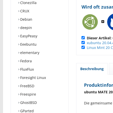
Clonezilla
Wird oft zus
CRUX
Debian
deepin
EasyPeasy
Dieser Artikel:
xubuntu 20.04.
Eeebuntu
Linux Mint 20
elementary
Fedora
Beschreibung
FluxFlux
Foresight Linux
Produktinfo
FreeBSD
ubuntu MATE 20.
Freespire
GhostBSD
Die gemeinsame Ba
GParted