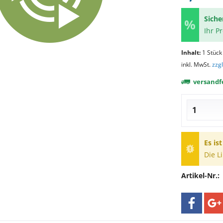
Siche
Ihr P
Inhalt:
1 Stück
inkl. MwSt.
zzg
versandfe
Es is
Die L
Artikel-Nr.: