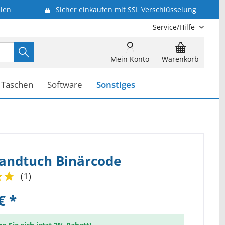
len
Sicher einkaufen mit SSL Verschlüsselung
Service/Hilfe
Mein Konto
Warenkorb
Taschen
Software
Sonstiges
andtuch Binärcode
(
1
)
€ *