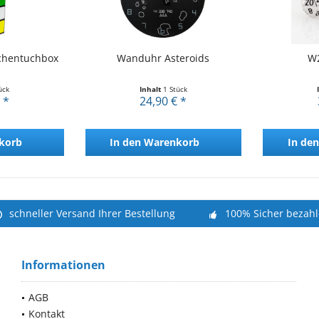
chentuchbox
Wanduhr Asteroids
W2
ück
Inhalt
1 Stück
 *
24,90 € *
korb
In den
Warenkorb
In den
schneller Versand Ihrer Bestellung
100% Sicher bezah
Informationen
AGB
Kontakt