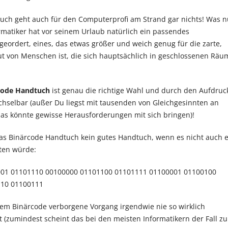
uch geht auch für den Computerprofi am Strand gar nichts! Was 
rmatiker hat vor seinem Urlaub natürlich ein passendes
eordert, eines, das etwas größer und weich genug für die zarte,
t von Menschen ist, die sich hauptsächlich in geschlossenen Rä
code Handtuch
ist genau die richtige Wahl und durch den Aufdruc
hselbar (außer Du liegst mit tausenden von Gleichgesinnten an
das könnte gewisse Herausforderungen mit sich bringen)!
as Binärcode Handtuch kein gutes Handtuch, wenn es nicht auch 
ten würde:
01 01101110 00100000 01101100 01101111 01100001 01100100
110 01100111
dem Binärcode verborgene Vorgang irgendwie nie so wirklich
t (zumindest scheint das bei den meisten Informatikern der Fall zu