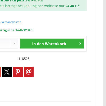
rn Sie sich jetzt 2% Rabatt!
reis beträgt bei Zahlung per Vorkasse nur
24,40 € *
l. Versandkosten
rtig innerhalb 72 Std.
In den
Warenkorb
LI18525