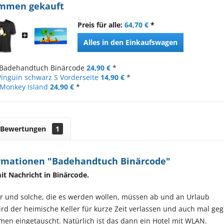
ammen gekauft
Preis für alle:
64,70 €
*
Alles in den Einkaufswagen
Badehandtuch Binärcode
24,90 €
*
 Pinguin schwarz S Vorderseite
14,90 €
*
Monkey Island
24,90 €
*
Bewertungen
1
rmationen "Badehandtuch Binärcode"
t Nachricht in Binärcode.
r und solche, die es werden wollen, müssen ab und an Urlaub
d der heimische Keller für kurze Zeit verlassen und auch mal ge
men eingetauscht. Natürlich ist das dann ein Hotel mit WLAN.