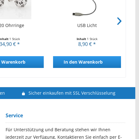
0 Ohrringe
USB Licht
Ul
Inhalt
1 Stück
Inhalt
1 Stück
34,90 € *
8,90 € *
Warenkorb
In den
Warenkorb
len
Sicher einkaufen mit SSL Verschlüsselung
Service
Für Unterstützung und Beratung stehen wir Ihnen
jederzeit zur Verfügung. Kontaktieren Sie einfach per E-