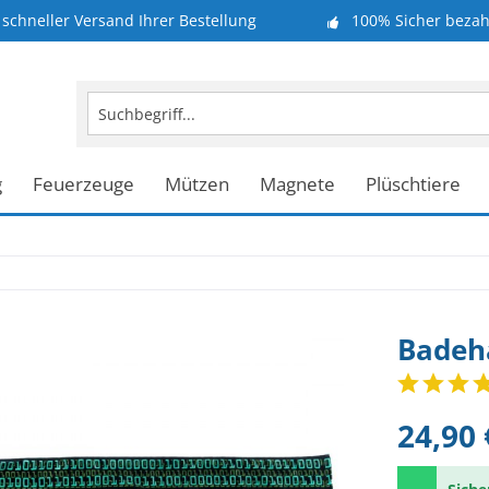
schneller Versand Ihrer Bestellung
100% Sicher bezah
g
Feuerzeuge
Mützen
Magnete
Plüschtiere
Badeh
24,90 