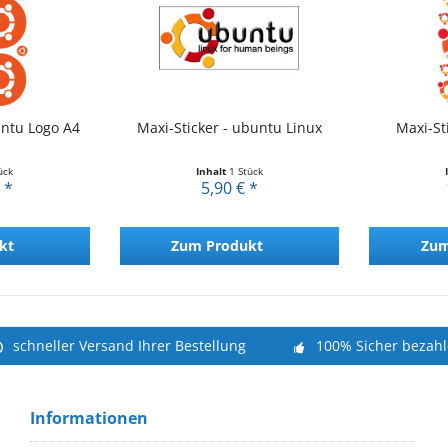
untu Logo A4
Maxi-Sticker - ubuntu Linux
Maxi-St
ück
Inhalt
1 Stück
 *
5,90 € *
kt
Zum Produkt
Zum
schneller Versand Ihrer Bestellung
100% Sicher bezah
Informationen