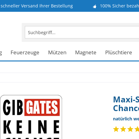
schneller Versand Ihrer Bestellung
100% Sicher bezah
g
Feuerzeuge
Mützen
Magnete
Plüschtiere
Maxi-S
Chanc
natürlich w