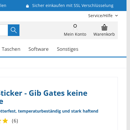
len
Sicher einkaufen mit SSL Verschlüsselung
Service/Hilfe
Mein Konto
Warenkorb
Taschen
Software
Sonstiges
ticker - Gib Gates keine
e
etterfest, temperaturbeständig und stark haftend
(
6
)