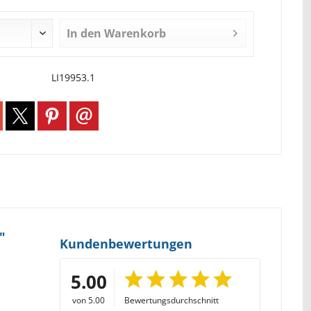
In den
Warenkorb
LI19953.1
"
Kundenbewertungen
5.00
von 5.00
Bewertungsdurchschnitt