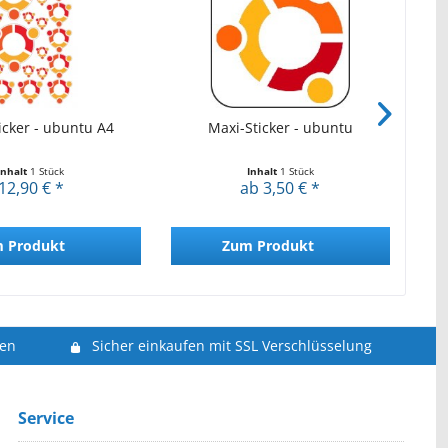
icker - ubuntu A4
Maxi-Sticker - ubuntu
Ma
Inhalt
1 Stück
Inhalt
1 Stück
12,90 € *
ab 3,50 € *
 Produkt
Zum Produkt
len
Sicher einkaufen mit SSL Verschlüsselung
Service