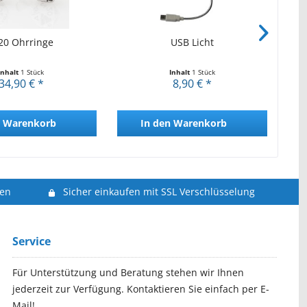
0 Ohrringe
USB Licht
Ul
Inhalt
1 Stück
Inhalt
1 Stück
34,90 € *
8,90 € *
Warenkorb
In den
Warenkorb
len
Sicher einkaufen mit SSL Verschlüsselung
Service
Für Unterstützung und Beratung stehen wir Ihnen
jederzeit zur Verfügung. Kontaktieren Sie einfach per E-
Mail!