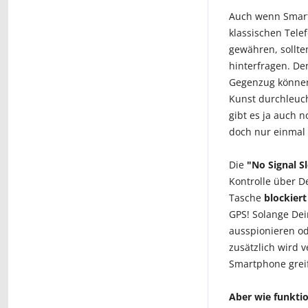
Auch wenn Smartp
klassischen Tele
gewähren, sollt
hinterfragen. De
Gegenzug können
Kunst durchleuch
gibt es ja auch 
doch nur einmal 
Die
"No Signal 
Kontrolle über D
Tasche
blockiert
GPS! Solange Dei
ausspionieren o
zusätzlich wird 
Smartphone greif
Aber wie funktio