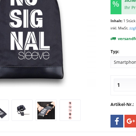
Siche
Ihr P
Inhalt:
1 Stück
inkl. MwSt.
zzg
versandfe
Typ:
Artikel-Nr.: