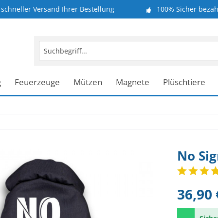
schneller Versand Ihrer Bestellung
100% Sicher bezah
g
Feuerzeuge
Mützen
Magnete
Plüschtiere
No Sig
36,90 