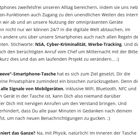
hones zweifelsfrei unseren Alltag bereichern, indem sie uns ne
fon-Funktionen auch Zugang zu den unendlichen Weiten des Inter
en wir ab und an unsere Nutzung der omnipräsenten Geräte
nn nicht nur wir können 24/7 in die digitale Welt abtauchen, im
 andere uns über unsere Smartphones auch nach allen Regeln d
ten. Stichworte:
NSA, Cyber-Kriminalität, Werbe-Tracking
. Und d
noch den berüchtigten Anruf vom Chef um Mitternacht mit der Bitte
kurz dies und das am laufenden Projekt zu verändern... ;)
Sleeve"-Smartphone-Tasche
hat es sich zum Ziel gesetzt, Dir die
eine Privatsphäre zumindest ein bisschen zurückzugeben. Denn di
 alle Signale von Mobilgeräten
, inklusive WiFi, Bluetooth, NFC und
n Gerät in der Tasche ist, kann Dich also niemand darüber
der Dich mit nervigen Anrufen um den Verstand bringen. Und
verhindert, dass Du alle paar Minuten in Gedanken nach deinem
st, um nach neuen Benachrichtigungen zu gucken. ;)
niert das Ganze?
Na, mit Physik, natürlich! Im Inneren der Tasche