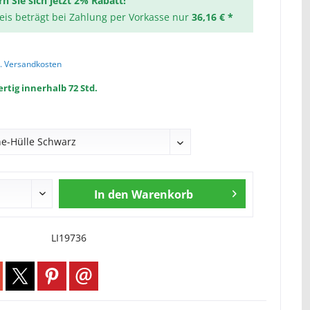
rn Sie sich jetzt 2% Rabatt!
reis beträgt bei Zahlung per Vorkasse nur
36,16 € *
l. Versandkosten
rtig innerhalb 72 Std.
In den
Warenkorb
LI19736