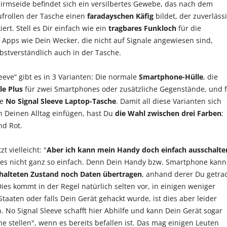
chirmseide befindet sich ein versilbertes Gewebe, das nach dem
frollen der Tasche einen
faradayschen Käfig
bildet, der zuverläss
iert. Stell es Dir einfach wie ein
tragbares Funkloch
für die
 Apps wie Dein Wecker, die nicht auf Signale angewiesen sind,
lbstverständlich auch in der Tasche.
eeve“ gibt es in 3 Varianten: Die normale
Smartphone-Hülle
, die
e Plus
für zwei Smartphones oder zusätzliche Gegenstände, und 
ie
No Signal Sleeve Laptop-Tasche
. Damit all diese Varianten sich
in Deinen Alltag einfügen, hast Du
die Wahl zwischen drei Farben
:
nd Rot.
zt vielleicht: "
Aber ich kann mein Handy doch einfach ausschalte
st es nicht ganz so einfach. Denn Dein Handy bzw. Smartphone kann
halteten Zustand noch Daten übertragen
, anhand derer Du getrac
ies kommt in der Regel natürlich selten vor, in einigen weniger
taaten oder falls Dein Gerät gehackt wurde, ist dies aber leider
h.
No Signal Sleeve
schafft hier Abhilfe und kann Dein Gerät sogar
e stellen", wenn es bereits befallen ist. Das mag einigen Leuten