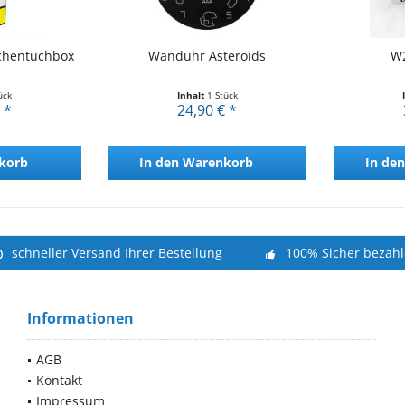
chentuchbox
Wanduhr Asteroids
W2
ück
Inhalt
1 Stück
 *
24,90 € *
korb
In den
Warenkorb
In den
schneller Versand Ihrer Bestellung
100% Sicher bezah
Informationen
AGB
Kontakt
Impressum