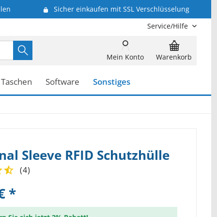
len
Sicher einkaufen mit SSL Verschlüsselung
Service/Hilfe
Mein Konto
Warenkorb
Taschen
Software
Sonstiges
nal Sleeve RFID Schutzhülle
(
4
)
€ *