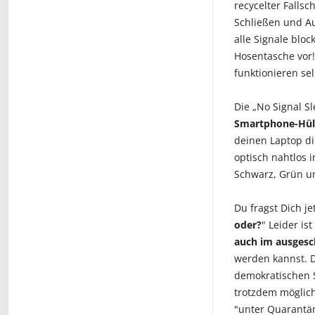
recycelter Falls
Schließen und Au
alle Signale block
Hosentasche vor!
funktionieren se
Die „No Signal Sl
Smartphone-Hüll
deinen Laptop d
optisch nahtlos 
Schwarz, Grün u
Du fragst Dich jet
oder?
" Leider i
auch im ausgesc
werden kannst. D
demokratischen S
trotzdem möglic
"unter Quarantän