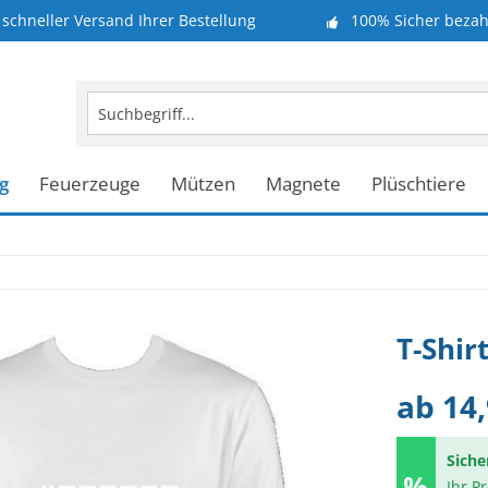
schneller Versand Ihrer Bestellung
100% Sicher bezah
g
Feuerzeuge
Mützen
Magnete
Plüschtiere
T-Shir
ab 14,
Siche
Ihr P