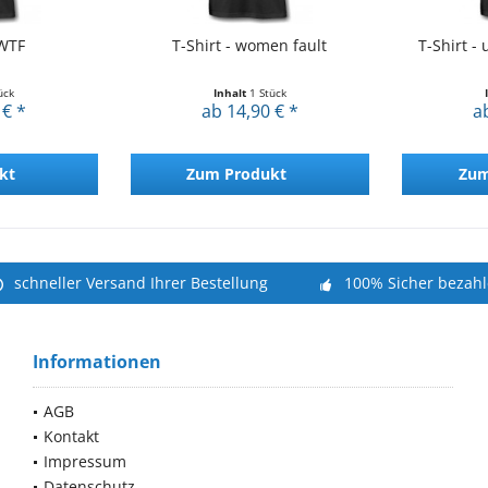
 WTF
T-Shirt - women fault
T-Shirt -
ück
Inhalt
1 Stück
 € *
ab 14,90 € *
a
kt
Zum Produkt
Zum
schneller Versand Ihrer Bestellung
100% Sicher bezah
Informationen
AGB
Kontakt
Impressum
Datenschutz