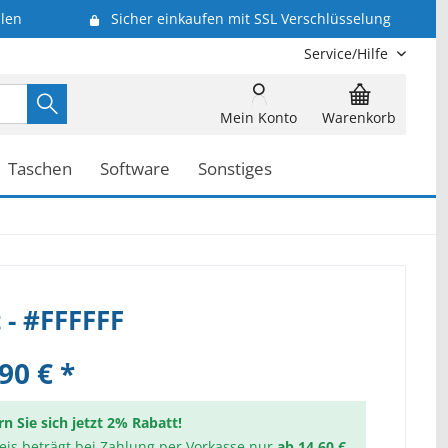
len
Sicher einkaufen mit SSL Verschlüsselung
Service/Hilfe
Mein Konto
Warenkorb
Taschen
Software
Sonstiges
t - #FFFFFF
90 € *
rn Sie sich jetzt 2% Rabatt!
reis beträgt bei Zahlung per Vorkasse nur
ab 14,60 €