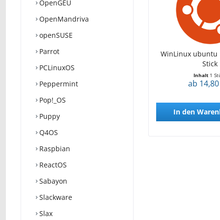
OpenGEU
OpenMandriva
openSUSE
Parrot
WinLinux ubuntu 
Stick
PCLinuxOS
Inhalt
1 St
ab 14,80
Peppermint
Pop!_OS
In den
Waren
Puppy
Q4OS
Raspbian
ReactOS
Sabayon
Slackware
Slax