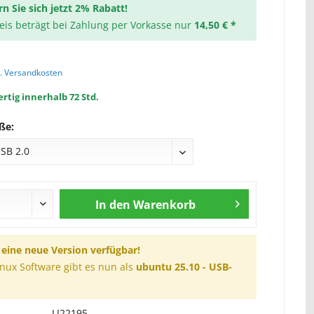
rn Sie sich jetzt 2% Rabatt!
reis beträgt bei Zahlung per Vorkasse nur
14,50 € *
l. Versandkosten
rtig innerhalb 72 Std.
ße:
In den
Warenkorb
t eine neue Version verfügbar!
inux Software gibt es nun als
ubuntu 25.10 - USB-
LI22195