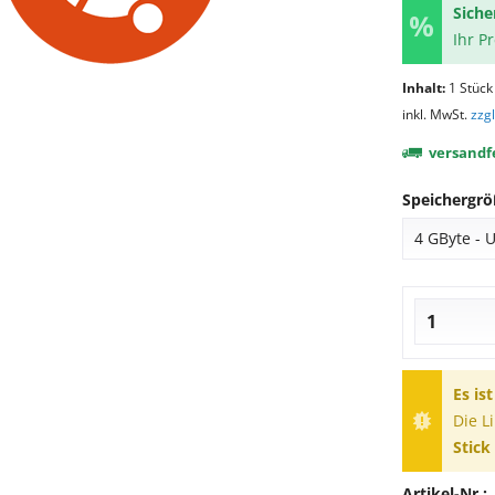
Siche
Ihr P
Inhalt:
1 Stück
inkl. MwSt.
zzg
versandfe
Speichergrö
Es is
Die L
Stick
Artikel-Nr.: