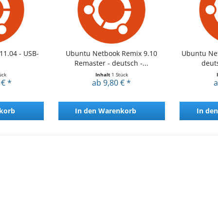
11.04 - USB-
Ubuntu Netbook Remix 9.10
Ubuntu Net
Remaster - deutsch -...
deuts
ück
Inhalt
1 Stück
 € *
ab 9,80 € *
a
korb
In den
Warenkorb
In den