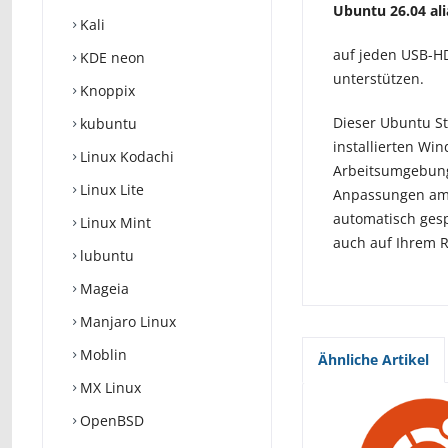
Ubuntu 26.04 ali
Kali
auf jeden USB-H
KDE neon
unterstützen.
Knoppix
Dieser Ubuntu St
kubuntu
installierten W
Linux Kodachi
Arbeitsumgebung 
Linux Lite
Anpassungen am 
automatisch gesp
Linux Mint
auch auf Ihrem R
lubuntu
Mageia
Manjaro Linux
Moblin
Ähnliche Artikel
MX Linux
OpenBSD