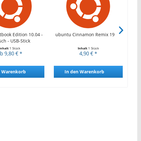
book Edition 10.04 -
ubuntu Cinnamon Remix 19.10
ub
ch - USB-Stick
Inhalt
1 Stück
Inhalt
1 Stück
b 9,80 € *
4,90 € *
Warenkorb
In den
Warenkorb