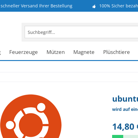
schneller Versand Ihrer Bestellung
100% Sicher bezah
g
Feuerzeuge
Mützen
Magnete
Plüschtiere
ubuntu
wird auf ei
14,80 